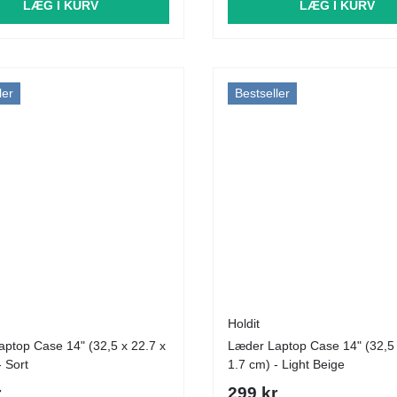
LÆG I KURV
LÆG I KURV
ler
Bestseller
Holdit
ptop Case 14" (32,5 x 22.7 x
Læder Laptop Case 14" (32,5 
- Sort
1.7 cm) - Light Beige
r
299 kr