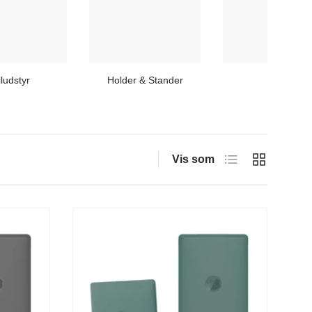
iludstyr
Holder & Stander
Lyd
Liste
Gitter
Vis som