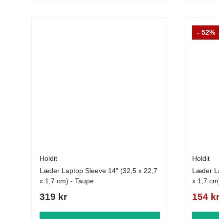
- 52%
Holdit
Holdit
Læder Laptop Sleeve 14" (32,5 x 22,7
Læder La
x 1,7 cm) - Taupe
x 1,7 cm)
319 kr
154 k