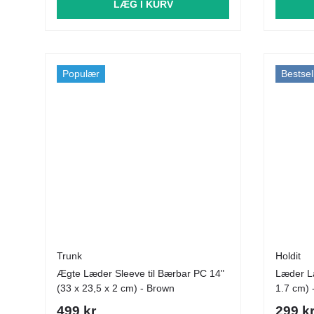
LÆG I KURV
Populær
Bestsel
Trunk
Holdit
Ægte Læder Sleeve til Bærbar PC 14"
Læder La
(33 x 23,5 x 2 cm) - Brown
1.7 cm) 
499 kr
299 k