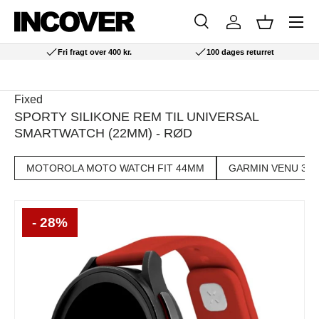
Menu
SPRING TIL INDHOLD
Søg
Log ind
Kurv
Søg
Søg
Fri fragt over 400 kr.
100 dages returret
Fixed
SPORTY SILIKONE REM TIL UNIVERSAL
SMARTWATCH (22MM) - RØD
MOTOROLA MOTO WATCH FIT 44MM
GARMIN VENU 3
- 28%