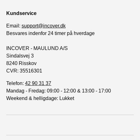
(45mm)
(46mm)
Kundservice
Samsung Gear 2
Samsung Gear 2 Neo
Email:
support@incover.dk
Samsung Gear S3 Classic
Samsung Gear S3 Frontier
Besvares indenfor 24 timer på hverdage
Samsung Gear S3 Frontier
LTE
INCOVER - MAULUND A/S
Sindalsvej 3
Xiaomi
8240 Risskov
CVR: 35516301
Xiaomi Watch 2 Pro
Xiaomi Watch 2
Telefon:
42 90 31 37
Mandag - Fredag: 09:00 - 12:00 & 13:00 - 17:00
Weekend & helligdage: Lukket