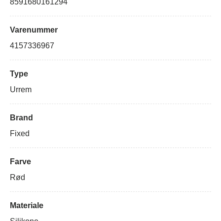
Garmin Venu 2
8591680161294
Huawei
Varenummer
Huawei Watch 2 Classic
Huawei Watch GT Runner
4157336967
Huawei Watch GT (46mm)
Huawei Watch GT 2 (46mm)
Type
Urrem
Huawei Watch GT 2 Pro
Huawei Watch GT 3 (46mm)
Huawei Watch GT 3 Pro
Brand
Huawei Watch 3
(46mm)
Fixed
Huawei Watch 3 Pro
Huawei Watch 4
Farve
Huawei Watch Ultimate
Huawei Watch 4 Pro
(48.5mm)
Rød
LG
Materiale
LG G Watch
LG G Watch R