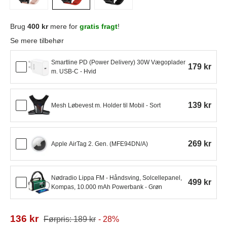
Brug
400 kr
mere for
gratis fragt
!
Se mere tilbehør
Smartline PD (Power Delivery) 30W Vægoplader
179 kr
m. USB-C - Hvid
139 kr
Mesh Løbevest m. Holder til Mobil - Sort
269 kr
Apple AirTag 2. Gen. (MFE94DN/A)
Nødradio Lippa FM - Håndsving, Solcellepanel,
499 kr
Kompas, 10.000 mAh Powerbank - Grøn
136 kr
Førpris: 189 kr
- 28%