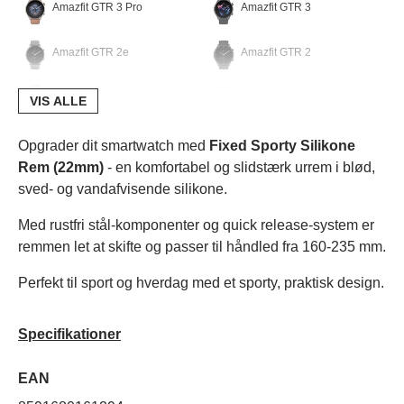
Amazfit GTR 3 Pro
Amazfit GTR 3
Amazfit GTR 2e
Amazfit GTR 2
Amazfit GTR 47mm
Amazfit GTR 42mm
VIS ALLE
Amazfit Stratos 3
Amazfit Stratos Plus
Opgrader dit smartwatch med
Fixed Sporty Silikone
Rem (22mm)
- en komfortabel og slidstærk urrem i blød,
sved- og vandafvisende silikone.
Amazfit Stratos
Amazfit T-Rex Pro
Med rustfri stål-komponenter og quick release-system er
Amazfit T-Rex 2
remmen let at skifte og passer til håndled fra 160-235 mm.
Garmin
Perfekt til sport og hverdag med et sporty, praktisk design.
Garmin Forerunner 255
Garmin Forerunner 265
Specifikationer
Garmin Forerunner 745
Garmin Vivoactive 4
EAN