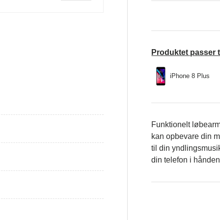
Produktet passer t
galleri visning
Indlæs billede i galleri visning
iPhone 8 Plus
Funktionelt løbearm
kan opbevare din m
til din yndlingsmus
din telefon i hånden