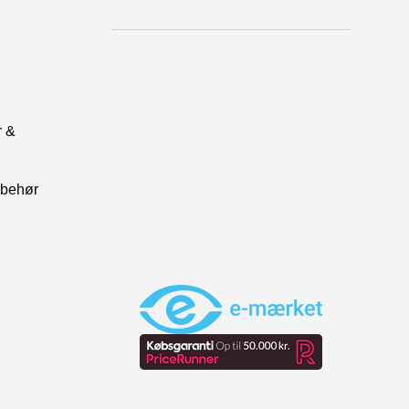
r &
lbehør