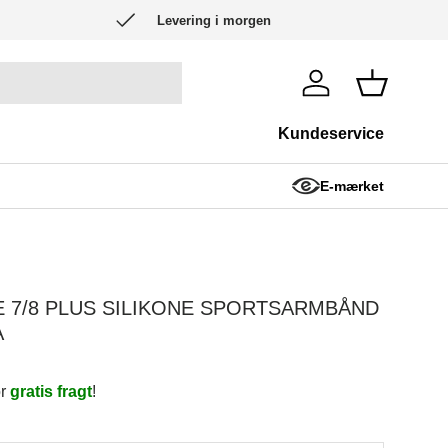
Levering i morgen
Log ind
Kurv
Kundeservice
E-mærket
R
INCOVER
E 7/8 PLUS SILIKONE SPORTSARMBÅND
A
or
gratis fragt
!