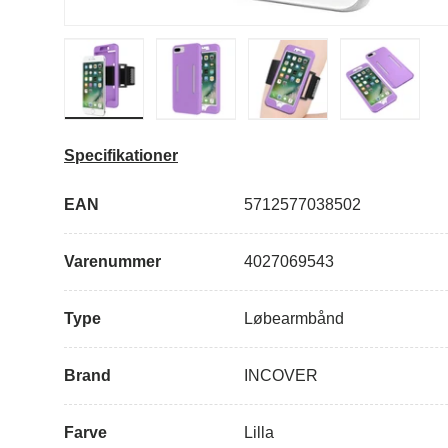
Indlæs billede i galleri visning
Indlæs billede i galleri visning
Indlæs billede i 
Specifikationer
EAN
5712577038502
Varenummer
4027069543
Type
Løbearmbånd
Brand
INCOVER
Farve
Lilla