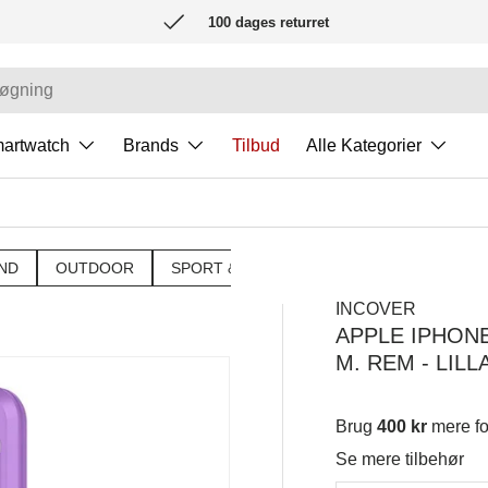
100 dages returret
artwatch
Brands
Tilbud
Alle Kategorier
ND
OUTDOOR
SPORT & FRITID
TRÆNINGSTILBEHØ
INCOVER
APPLE IPHON
M. REM - LILL
Brug
400 kr
mere f
Se mere tilbehør